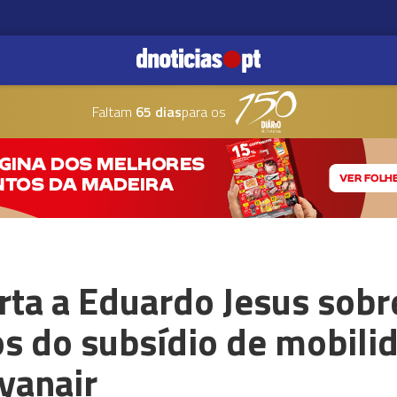
Faltam
65 dias
para os
rta a Eduardo Jesus sobr
s do subsídio de mobili
yanair