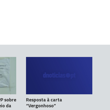
P sobre
Resposta à carta
io da
“Vergonhoso”