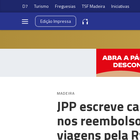
D7
Turismo
Freguesias
TSF Madeira
Iniciativas
Edição
Impressa
MADEIRA
JPP escreve ca
nos reembolso
viagens pela R