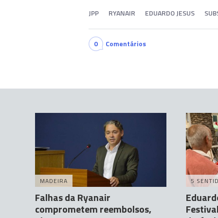
JPP
RYANAIR
EDUARDO JESUS
SUB
0
Comentários
MADEIRA
5 SENTI
Falhas da Ryanair
Eduardo
comprometem reembolsos,
Festiv