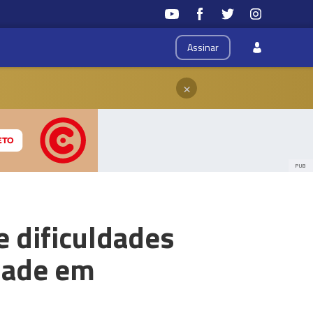
Assinar
×
PUB
e dificuldades
dade em