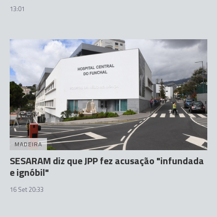
13:01
MADEIRA
SESARAM diz que JPP fez acusação "infundada
e ignóbil"
16 Set 20:33