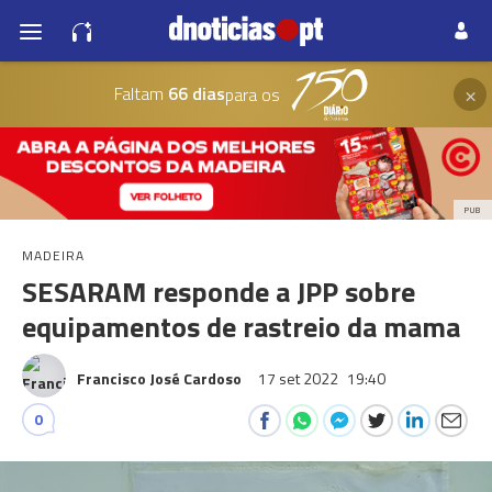
×
Faltam
66 dias
para os
PUB
MADEIRA
SESARAM responde a JPP sobre
equipamentos de rastreio da mama
Francisco José Cardoso
17 set 2022
19:40
0