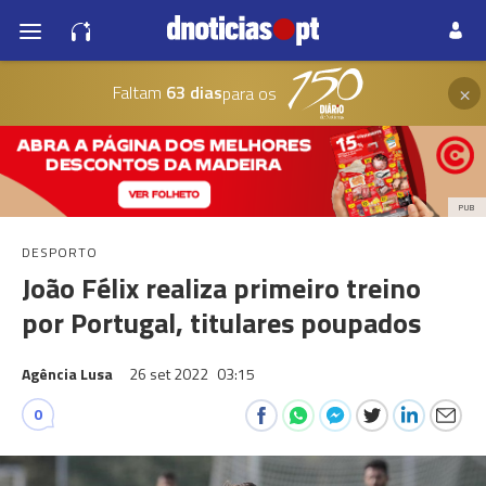
×
Faltam
63 dias
para os
PUB
DESPORTO
João Félix realiza primeiro treino
por Portugal, titulares poupados
Agência Lusa
26 set 2022
03:15
0