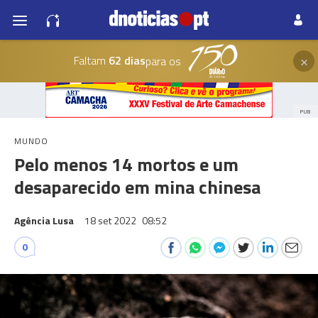
×
Faltam
62 dias
para os
PUB
MUNDO
Pelo menos 14 mortos e um
desaparecido em mina chinesa
Agência Lusa
18 set 2022
08:52
0