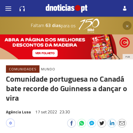
×
Faltam
63 dias
para os
PUB
COMUNIDADES
MUNDO
Comunidade portuguesa no Canadá
bate recorde do Guinness a dançar o
vira
Agência Lusa
17 set 2022
23:30
0