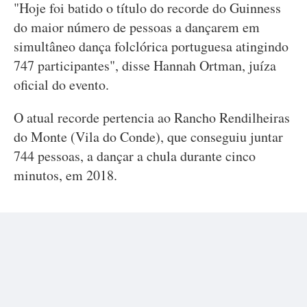
"Hoje foi batido o título do recorde do Guinness
do maior número de pessoas a dançarem em
simultâneo dança folclórica portuguesa atingindo
747 participantes", disse Hannah Ortman, juíza
Ver esta publicação no Instagram
oficial do evento.
O atual recorde pertencia ao Rancho Rendilheiras
do Monte (Vila do Conde), que conseguiu juntar
744 pessoas, a dançar a chula durante cinco
minutos, em 2018.
Uma publicação partilhada por Portuguese CC Mississauga (@pccmississauga)