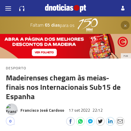
×
Faltam
65 dias
para os
PUB
DESPORTO
Madeirenses chegam às meias-
finais nos Internacionais Sub15 de
Espanha
Francisco José Cardoso
17 set 2022
22:12
0