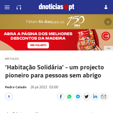
×
Faltam
64 dias
para os
PUB
ARTIGOS
‘Habitação Solidária’ - um projecto
pioneiro para pessoas sem abrigo
Pedro Calado
26 jul 2022
02:00
8