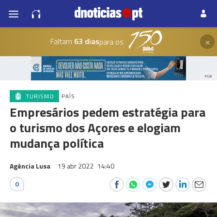
×
Faltam
63 dias
para os
PUB
TURISMO
PAÍS
Empresários pedem estratégia para
o turismo dos Açores e elogiam
mudança política
Agência Lusa
19 abr 2022
14:40
0