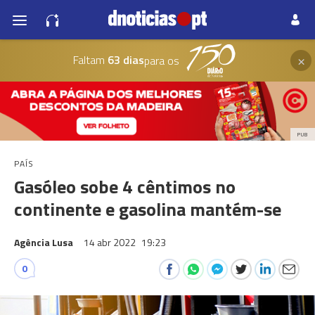
×
Faltam
63 dias
para os
PUB
PAÍS
Gasóleo sobe 4 cêntimos no
continente e gasolina mantém-se
Agência Lusa
14 abr 2022
19:23
0