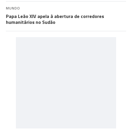
MUNDO
Papa Leão XIV apela à abertura de corredores
humanitários no Sudão