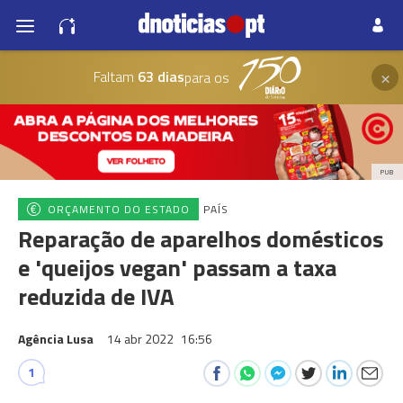
×
Faltam
63 dias
para os
PUB
ORÇAMENTO DO ESTADO
PAÍS
Reparação de aparelhos domésticos
e 'queijos vegan' passam a taxa
reduzida de IVA
Agência Lusa
14 abr 2022
16:56
1