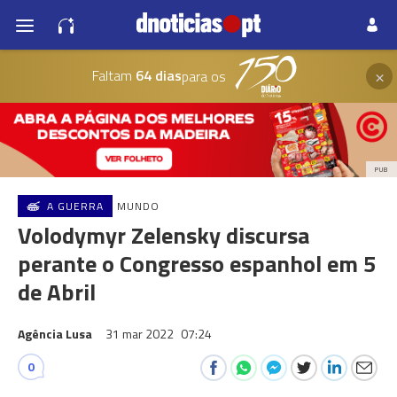
×
Faltam
64 dias
para os
PUB
A GUERRA
MUNDO
Volodymyr Zelensky discursa
perante o Congresso espanhol em 5
de Abril
Agência Lusa
31 mar 2022
07:24
0