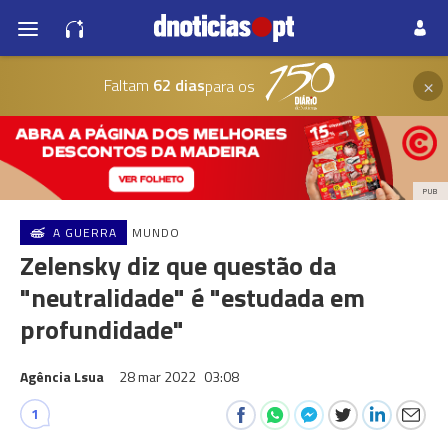
×
Faltam
62 dias
para os
PUB
A GUERRA
MUNDO
Zelensky diz que questão da
"neutralidade" é "estudada em
profundidade"
Agência Lsua
28 mar 2022
03:08
1