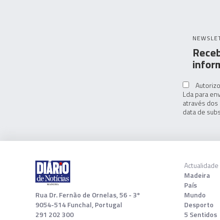
NEWSLE
Receb
infor
Autorizo
Lda para env
através dos 
data de subs
Actualidade
Madeira
País
Rua Dr. Fernão de Ornelas, 56 - 3º
Mundo
9054-514 Funchal, Portugal
Desporto
291 202 300
5 Sentidos