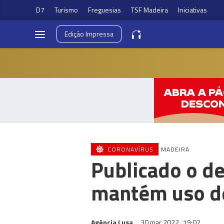
D7
Turismo
Freguesias
TSF Madeira
Iniciativas
Edição
Impressa
CORONAVÍRUS
MADEIRA
Publicado o de
mantém uso de
Agência Lusa
30 mar 2022
19:07