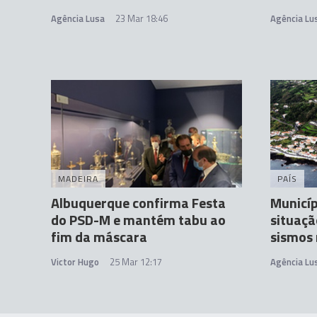
Agência Lusa
23 Mar 18:46
Agência Lu
MADEIRA
PAÍS
Albuquerque confirma Festa
Municíp
do PSD-M e mantém tabu ao
situaçã
fim da máscara
sismos 
Victor Hugo
25 Mar 12:17
Agência Lu