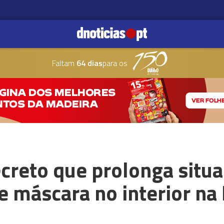
Faltam
64 dias
para os
creto que prolonga situa
 máscara no interior na