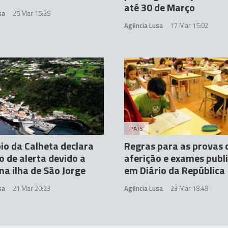
até 30 de Março
sa
25 Mar 15:29
Agência Lusa
17 Mar 15:02
PAÍS
io da Calheta declara
Regras para as provas 
o de alerta devido a
aferição e exames publ
na ilha de São Jorge
em Diário da República
sa
21 Mar 20:23
Agência Lusa
23 Mar 18:49