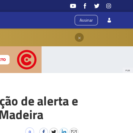
Assinar
×
PUB
ção de alerta e
 Madeira
0