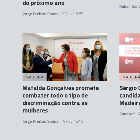
do próximo ano
Rúben San
Jorge Freitas Sousa
9 Fev 15:59
MADEIRA
MADEIR
Mafalda Gonçalves promete
Sérgio 
combater todo o tipo de
candida
discriminação contra as
Madeir
mulheres
Sandra S. 
Jorge Freitas Sousa
9 Fev 16:15