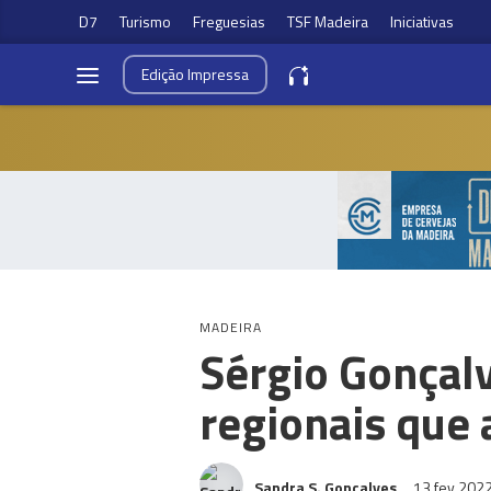
D7
Turismo
Freguesias
TSF Madeira
Iniciativas
Edição
Impressa
MADEIRA
Sérgio Gonçal
regionais que
Sandra S. Gonçalves
13 fev 202