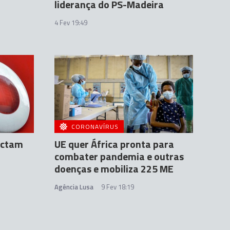
liderança do PS-Madeira
4 Fev 19:49
CORONAVÍRUS
ectam
UE quer África pronta para
combater pandemia e outras
doenças e mobiliza 225 ME
Agência Lusa
9 Fev 18:19