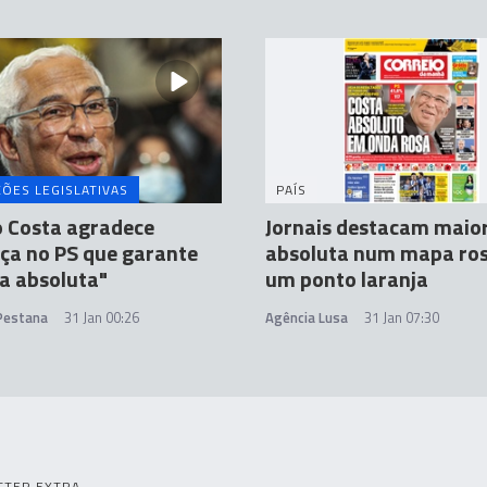
ÇÕES LEGISLATIVAS
PAÍS
o Costa agradece
Jornais destacam maio
ça no PS que garante
absoluta num mapa ro
a absoluta"
um ponto laranja
 Pestana
31 Jan 00:26
Agência Lusa
31 Jan 07:30
TTER EXTRA