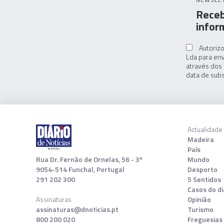
Receb
infor
Autorizo
Lda para env
através dos 
data de subs
Actualidade
Madeira
País
Rua Dr. Fernão de Ornelas, 56 - 3º
Mundo
9054-514 Funchal, Portugal
Desporto
291 202 300
5 Sentidos
Casos do di
Assinaturas
Opinião
assinaturas@dnoticias.pt
Turismo
800 200 020
Freguesias