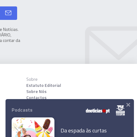
 Notícias.
IÁRIO,
a contar da
Sobre
Estatuto Editorial
Sobre Nós
Contactos
×
Podcasts
Download App
Da espada às curtas