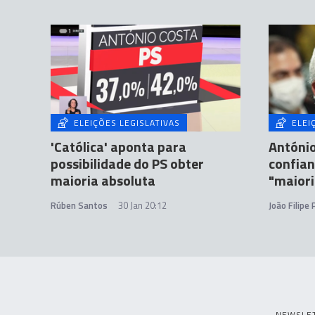
ELEIÇÕES LEGISLATIVAS
ELEI
'Católica' aponta para
Antóni
possibilidade do PS obter
confian
maioria absoluta
"maiori
Rúben Santos
30 Jan 20:12
João Filipe
NEWSLE