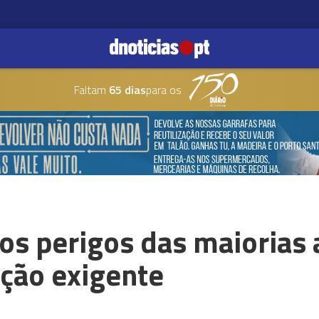
Faltam
65 dias
para os
 os perigos das maiorias 
ção exigente