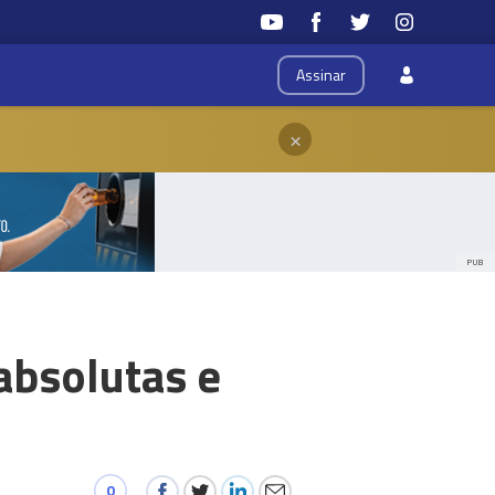
Assinar
×
PUB
absolutas e
0