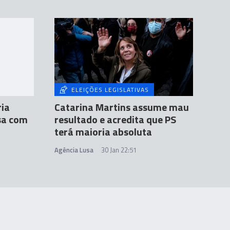
ELEIÇÕES LEGISLATIVAS
ria
Catarina Martins assume mau
sa com
resultado e acredita que PS
terá maioria absoluta
Agência Lusa
30 Jan 22:51