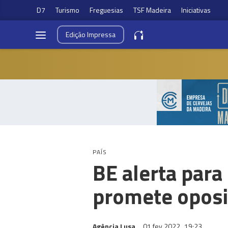
D7
Turismo
Freguesias
TSF Madeira
Iniciativas
Edição
Impressa
PAÍS
BE alerta para
promete oposi
Agência Lusa
01 fev 2022
19:23