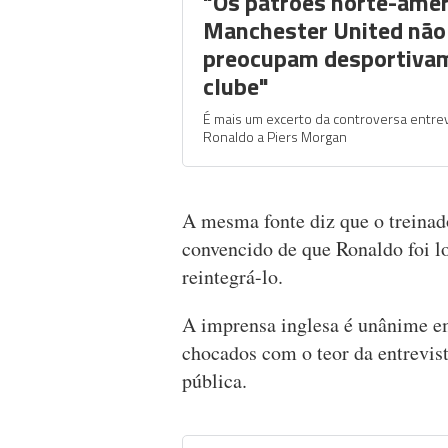
"Os patrões norte-amer
Manchester United não
preocupam desportiva
clube"
É mais um excerto da controversa entrev
Ronaldo a Piers Morgan
A mesma fonte diz que o treinador
convencido de que Ronaldo foi lo
reintegrá-lo.
A imprensa inglesa é unânime e
chocados com o teor da entrevis
pública.