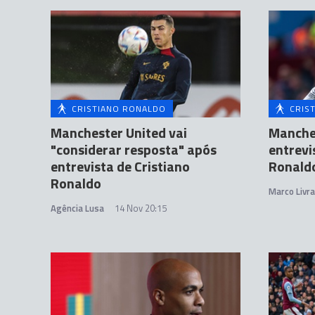
CRISTIANO RONALDO
CRIS
Manchester United vai
Manches
"considerar resposta" após
entrevi
entrevista de Cristiano
Ronald
Ronaldo
Marco Livr
Agência Lusa
14 Nov 20:15