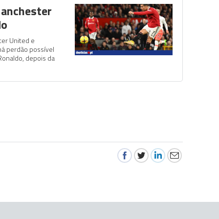
Manchester
do
ter United e
há perdão possível
Ronaldo, depois da