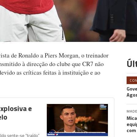
ista de Ronaldo a Piers Morgan, o treinador
Úl
ansmitido à direcção do clube que CR7 não
evido as críticas feitas à instituição e ao
CO
Gove
Agos
xplosiva e
MADE
elo
Mica
equi
com
ldo sente-se “traído”