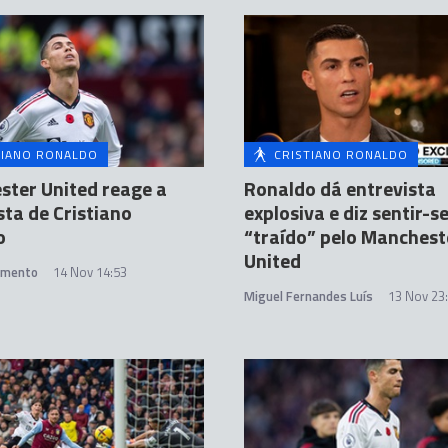
TIANO RONALDO
CRISTIANO RONALDO
ter United reage a
Ronaldo dá entrevista
sta de Cristiano
explosiva e diz sentir-s
o
“traído” pelo Manchest
United
amento
14 Nov 14:53
Miguel Fernandes Luís
13 Nov 23