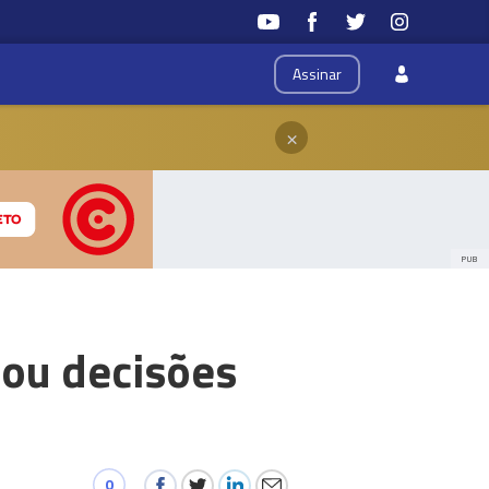
Assinar
×
PUB
mou decisões
0