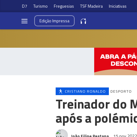
D7
Turismo
Freguesias
TSF Madeira
Iniciativas
Edição
Impressa
CRISTIANO RONALDO
DESPORTO
Treinador do 
após a polémi
João Filipe Pestana
15 nov 202