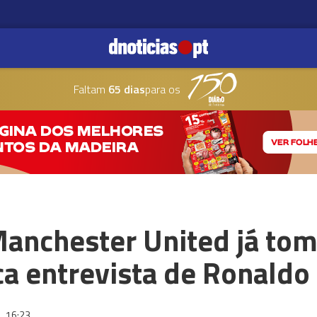
Faltam
65 dias
para os
Manchester United já to
ca entrevista de Ronaldo
2
16:23