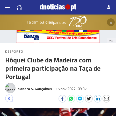
×
Faltam
63 dias
para os
PUB
DESPORTO
Hóquei Clube da Madeira com
primeira participação na Taça de
Portugal
Sandra S. Gonçalves
15 nov 2022
09:37
0