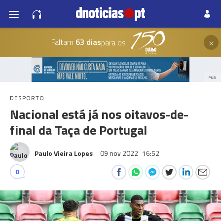
×
Faltam
63 dias
para os
PUB
DESPORTO
Nacional está já nos oitavos-de-
final da Taça de Portugal
Paulo Vieira Lopes
09 nov 2022
16:52
0