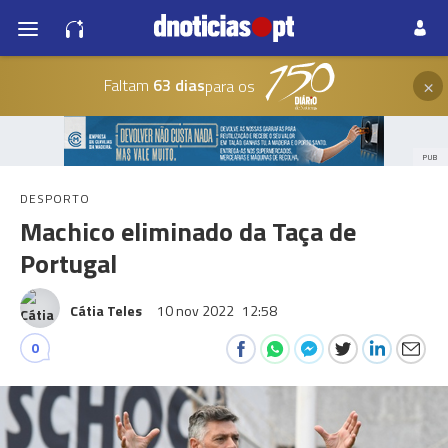
×
Faltam
63 dias
para os
PUB
DESPORTO
Machico eliminado da Taça de
Portugal
Cátia Teles
10 nov 2022
12:58
0