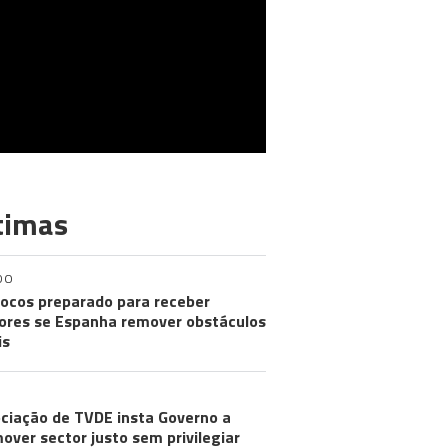
timas
DO
ocos preparado para receber
res se Espanha remover obstáculos
is
ciação de TVDE insta Governo a
over sector justo sem privilegiar