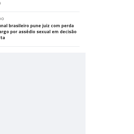
s
DO
unal brasileiro pune juiz com perda
argo por assédio sexual em decisão
ita