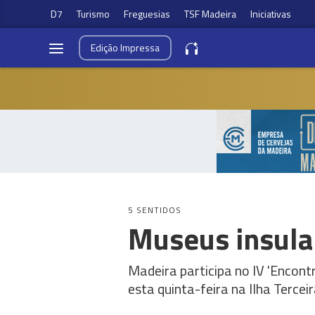
D7
Turismo
Freguesias
TSF Madeira
Iniciativas
Edição
Impressa
5 SENTIDOS
Museus insula
Madeira participa no IV 'Encon
esta quinta-feira na Ilha Tercei