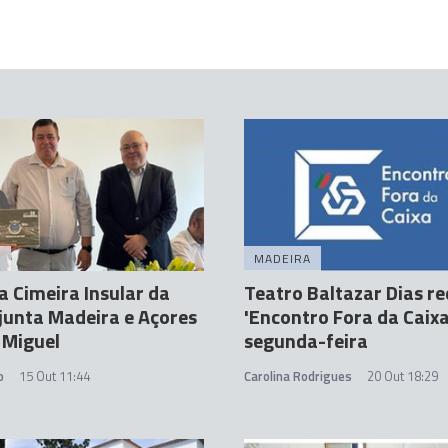
A
MADEIRA
a Cimeira Insular da
Teatro Baltazar Dias r
junta Madeira e Açores
'Encontro Fora da Caixa
 Miguel
segunda-feira
o
15 Out 11:44
Carolina Rodrigues
20 Out 18:29