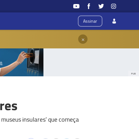
Assinar
×
PUB
res
e museus insulares' que começa