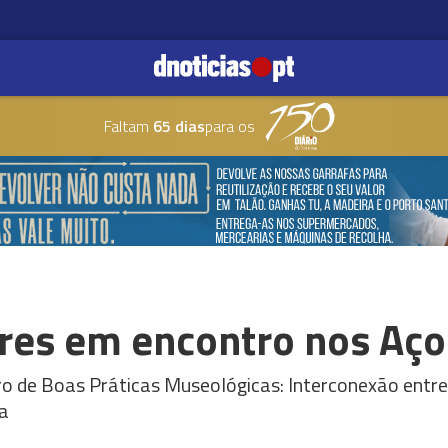
Faltam
65 dias
para os
res em encontro nos Aço
tro de Boas Práticas Museológicas: Interconexão entr
ra