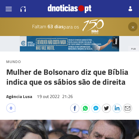
×
Faltam
63 dias
para os
PUB
MUNDO
Mulher de Bolsonaro diz que Bíblia
indica que os sábios são de direita
Agência Lusa
19 out 2022
21:26
0