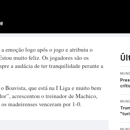
a emoção logo após o jogo e atribuiu o
Úl
Estou muito feliz. Os jogadores são os
mpre a audácia de ter tranquilidade perante a
MUN
Pres
crít
o Boavista, que está na I Liga e muito bem
dor”, acrescentou o treinador de Machico,
MUN
e os madeirenses venceram por 1-0.
Trum
"tur
MUN