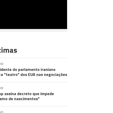
timas
DO
idente do parlamento iraniano
ica "teatro" dos EUA nas negociações
DO
p assina decreto que impede
ismo de nascimentos"
DO