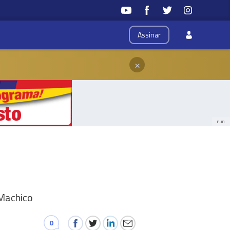
Assinar
×
PUB
 Machico
0