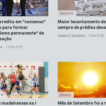
MADEIRA
credita em "consenso"
Maior levantamento de
u para formar
sempre de prédios devo
ismo permanente" de
Sandra S. Gonçalves
9 Out 07:00
ização
sa
15 Out 15:31
TO
MUNDO
 madeirenses na I
Mês de Setembro foi a n