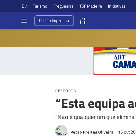
D7
Turismo
Freguesias
TSF Madeira
Iniciativas
Edição
Impressa
DESPORTO
“Esta equipa 
“Não é qualquer um que elimina 
Pedro Freitas Oliveira
16 out 2