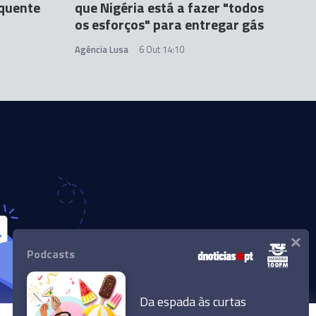
 quente
que Nigéria está a fazer "todos
os esforços" para entregar gás
Agência Lusa
6 Out 14:10
×
Podcasts
Da espada às curtas