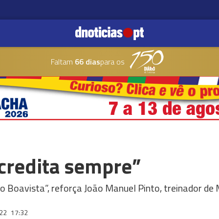
Faltam
66 dias
para os
acredita sempre”
o Boavista”, reforça João Manuel Pinto, treinador de
022
17:32