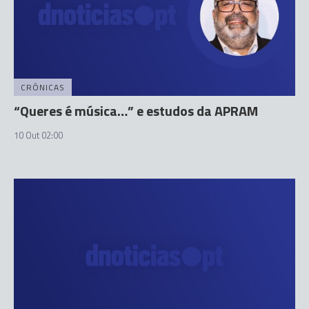
CRÓNICAS
“Queres é música…” e estudos da APRAM
10 Out 02:00