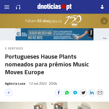
×
Faltam
63 dias
para os
PUB
5 SENTIDOS
Portugueses Hause Plants
nomeados para prémios Music
Moves Europe
Agência Lusa
12 out 2022
20:04
0