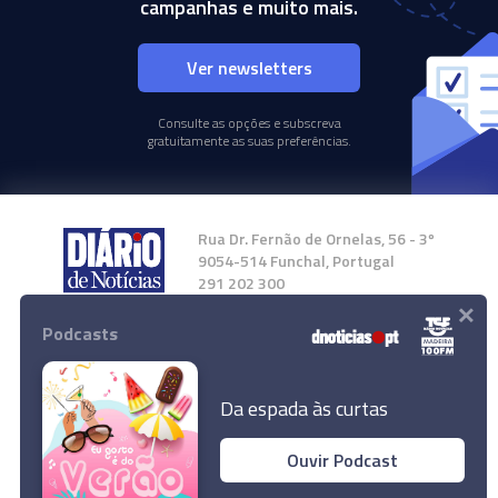
campanhas e muito mais.
Ver newsletters
Consulte as opções e subscreva
gratuitamente as suas preferências.
Rua Dr. Fernão de Ornelas, 56 - 3º
9054-514 Funchal, Portugal
291 202 300
×
Podcasts
Instale a nossa App
Da espada às curtas
Ouvir Podcast
© 2024 Empresa Diário de Notícias, Lda.