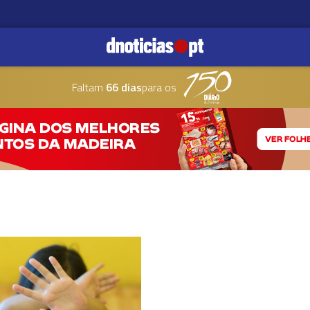
Faltam
66 dias
para os