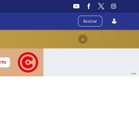
Assinar
×
PUB