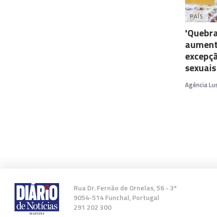
PAÍS
'Quebra
aument
excepçã
sexuais
Agência Lu
Rua Dr. Fernão de Ornelas, 56 - 3º
9054-514 Funchal, Portugal
291 202 300