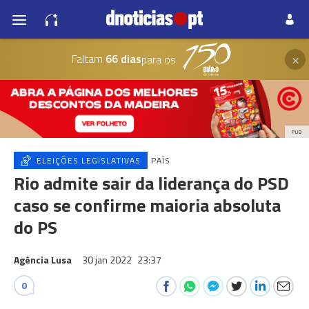
×
Faltam
66 dias
para os
PUB
ELEIÇÕES LEGISLATIVAS
PAÍS
Rio admite sair da liderança do PSD
caso se confirme maioria absoluta
do PS
Agência Lusa
30 jan 2022
23:37
0