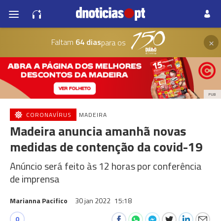
×
Faltam
64 dias
para os
PUB
CORONAVÍRUS
MADEIRA
Madeira anuncia amanhã novas
medidas de contenção da covid-19
Anúncio será feito às 12 horas por conferência
de imprensa
Marianna Pacifico
30 jan 2022
15:18
0