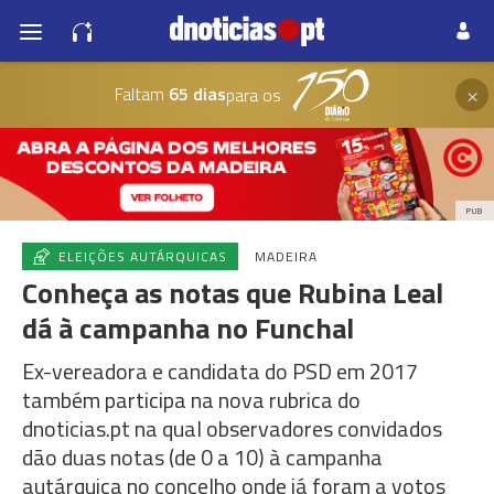
×
Faltam
65 dias
para os
PUB
ELEIÇÕES AUTÁRQUICAS
MADEIRA
Conheça as notas que Rubina Leal
dá à campanha no Funchal
Ex-vereadora e candidata do PSD em 2017
também participa na nova rubrica do
dnoticias.pt na qual observadores convidados
dão duas notas (de 0 a 10) à campanha
autárquica no concelho onde já foram a votos