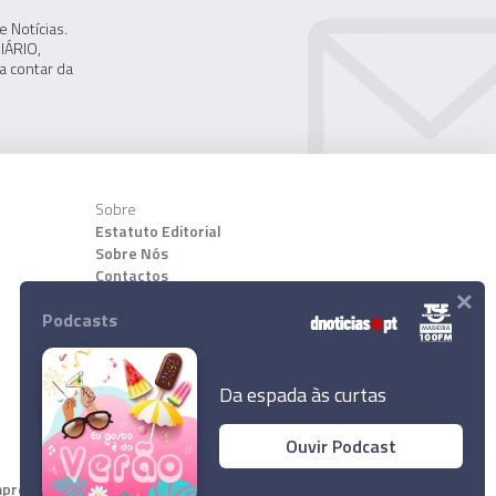
 Notícias.
IÁRIO,
a contar da
Sobre
Estatuto Editorial
Sobre Nós
Contactos
×
Podcasts
Download App
Da espada às curtas
Ouvir Podcast
resa Diário de Notícias, Lda. Todos os direitos reservados.