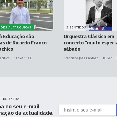
ÇÕES AUTÁRQUICAS
5 SENTIDOS
à Educação são
Orquestra Clássica em
as de Ricardo Franco
concerto "muito especi
achico
sábado
acifico
11 Set 11:06
Francisco José Cardoso
16 Set 09
TTER EXTRA
a no seu e-mail
mação da actualidade.