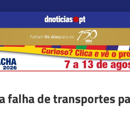
Faltam
64 dias
para os
a falha de transportes p