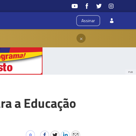
Assinar
×
PUB
ara a Educação
0