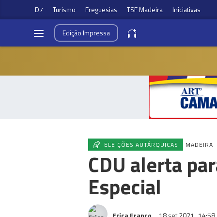
D7
Turismo
Freguesias
TSF Madeira
Iniciativas
Edição
Impressa
ELEIÇÕES AUTÁRQUICAS
MADEIRA
CDU alerta par
Especial
Erica Franco
18 set 2021
14:58