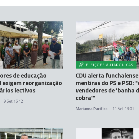
A
ELEIÇÕES AUTÁRQUICAS
ores de educação
CDU alerta funchalense
l exigem reorganização
mentiras do PS e PSD: "
ários lectivos
vendedores de 'banha 
cobra'"
9 Set 16:12
Marianna Pacifico
11 Set 18:01