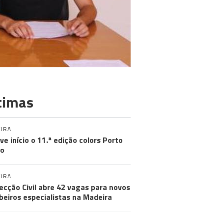
timas
IRA
eve início o 11.ª edição colors Porto
to
IRA
ecção Civil abre 42 vagas para novos
eiros especialistas na Madeira