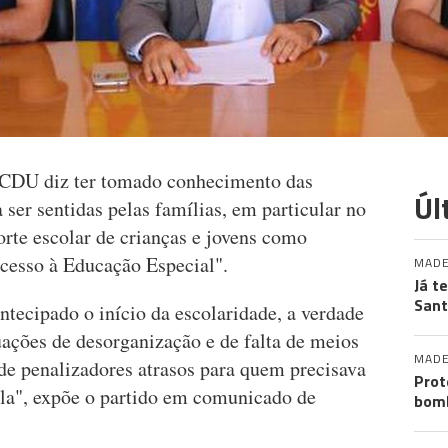
a CDU diz ter tomado conhecimento das
Úl
 ser sentidas pelas famílias, em particular no
rte escolar de crianças e jovens como
acesso à Educação Especial".
MADE
Já t
San
tecipado o início da escolaridade, a verdade
tuações de desorganização e de falta de meios
MADE
 de penalizadores atrasos para quem precisava
Prot
ola", expõe o partido em comunicado de
bomb