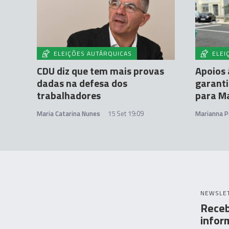
ELEIÇÕES AUTÁRQUICAS
ELEI
CDU diz que tem mais provas
Apoios 
dadas na defesa dos
garanti
trabalhadores
para M
Maria Catarina Nunes
15 Set 19:09
Marianna P
NEWSLE
Receb
infor