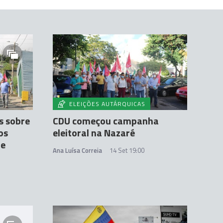
ELEIÇÕES AUTÁRQUICAS
s sobre
CDU começou campanha
os
eleitoral na Nazaré
de
Ana Luísa Correia
14 Set 19:00