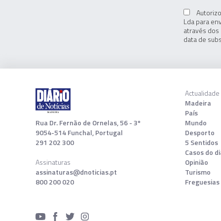
Autorizo
Lda para env
através dos 
data de subs
Actualidade
Madeira
País
Rua Dr. Fernão de Ornelas, 56 - 3º
Mundo
9054-514 Funchal, Portugal
Desporto
291 202 300
5 Sentidos
Casos do di
Assinaturas
Opinião
assinaturas@dnoticias.pt
Turismo
800 200 020
Freguesias