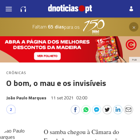
×
Faltam
65 dias
para os
PUB
CRÓNICAS
O bom, o mau e os invisíveis
João Paulo Marques
11 set 2021
02:00
2
O samba chegou à Câmara do