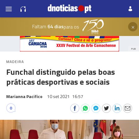
×
Faltam
64 dias
para os
PUB
MADEIRA
Funchal distinguido pelas boas
práticas desportivas e sociais
Marianna Pacifico
10 set 2021
16:57
0