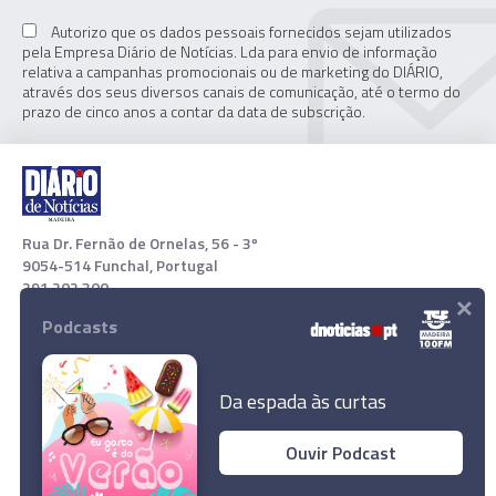
Autorizo que os dados pessoais fornecidos sejam utilizados
pela Empresa Diário de Notícias. Lda para envio de informação
relativa a campanhas promocionais ou de marketing do DIÁRIO,
através dos seus diversos canais de comunicação, até o termo do
prazo de cinco anos a contar da data de subscrição.
Rua Dr. Fernão de Ornelas, 56 - 3º
9054-514 Funchal, Portugal
291 202 300
×
Podcasts
Download App
Da espada às curtas
Ouvir Podcast
Casa do Povo do Porto Moniz distinguida pela
Associação Nacional de Gerontologia Social
© 2021 Empresa Diário de Notícias, Lda. Todos os direitos