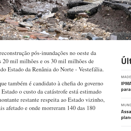
reconstrução pós-inundações no oeste da
Úl
s 20 mil milhões e os 30 mil milhões de
 do Estado da Renânia do Norte - Vestefália.
MADE
que também é candidato à chefia do governo
IPMA
para
e Estado o custo da catástrofe está estimado
ontante restante respeita ao Estado vizinho,
MUN
ais afetado e onde morreram 140 das 180
Assa
plan