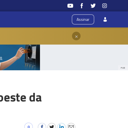
Assinar
×
PUB
oeste da
0