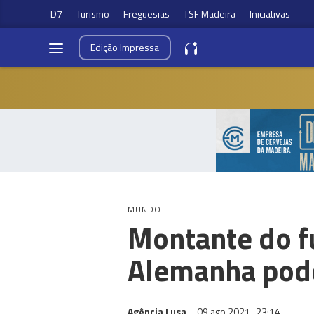
D7
Turismo
Freguesias
TSF Madeira
Iniciativas
Edição
Impressa
MUNDO
Montante do f
Alemanha pod
Agência Lusa
09 ago 2021
23:14