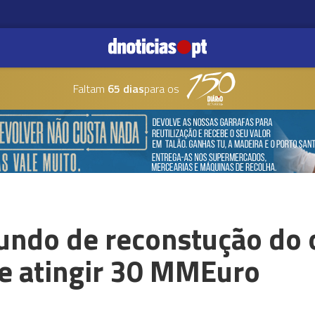
Faltam
65 dias
para os
undo de reconstução do 
e atingir 30 MMEuro