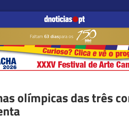
Faltam
63 dias
para os
s olímpicas das três cor
enta