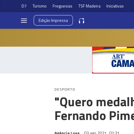
D7
Turismo
Freguesias
TSF Madeira
Iniciativas
Edição
Impressa
DESPORTO
"Quero medalha
Fernando Pim
Agência Lusa
03 ago 2021
07:31