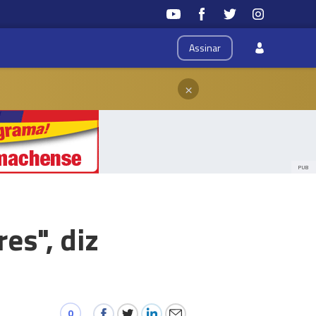
Assinar
×
PUB
es", diz
0