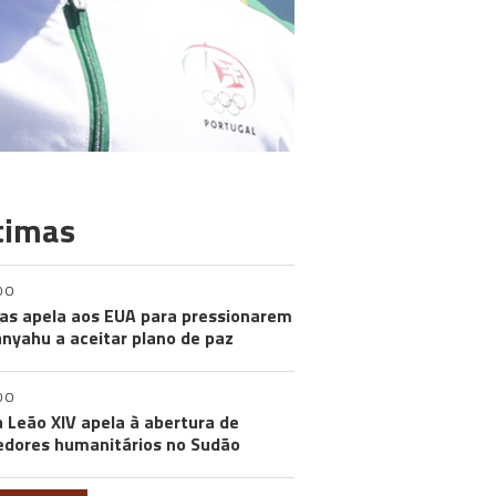
timas
DO
s apela aos EUA para pressionarem
nyahu a aceitar plano de paz
DO
 Leão XIV apela à abertura de
edores humanitários no Sudão