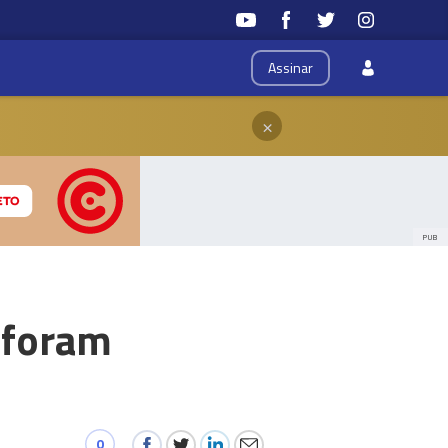
Assinar
×
PUB
 foram
0