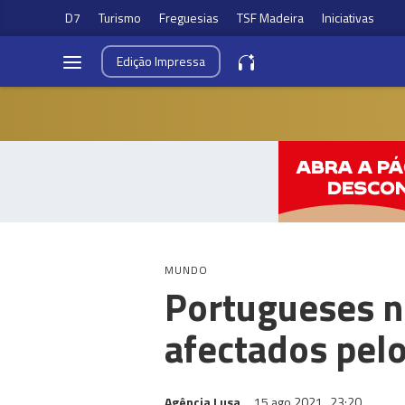
D7
Turismo
Freguesias
TSF Madeira
Iniciativas
Edição
Impressa
MUNDO
Portugueses n
afectados pel
Agência Lusa
15 ago 2021
23:20