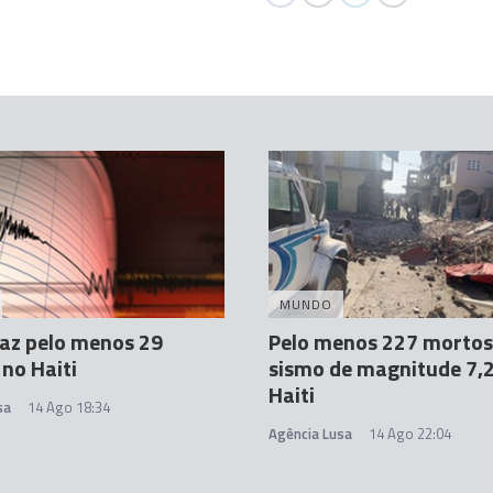
MUNDO
az pelo menos 29
Pelo menos 227 mortos
no Haiti
sismo de magnitude 7,
Haiti
sa
14 Ago 18:34
Agência Lusa
14 Ago 22:04