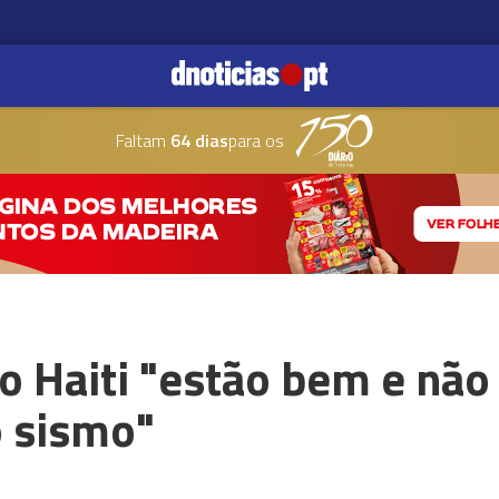
Faltam
64 dias
para os
o Haiti "estão bem e não
o sismo"