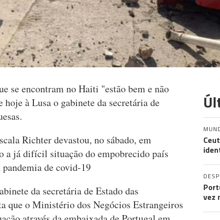
ue se encontram no Haiti "estão bem e não
Úl
e hoje à Lusa o gabinete da secretária de
uesas.
MUN
cala Richter devastou, no sábado, em
Ceut
iden
o a já difícil situação do empobrecido país
a pandemia de covid-19
DES
Port
abinete da secretária de Estado das
vez 
a que o Ministério dos Negócios Estrangeiros
uação através da embaixada de Portugal em