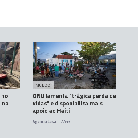
MUNDO
 no
ONU lamenta "trágica perda de
2 no
vidas" e disponibiliza mais
apoio ao Haiti
Agência Lusa
22:43