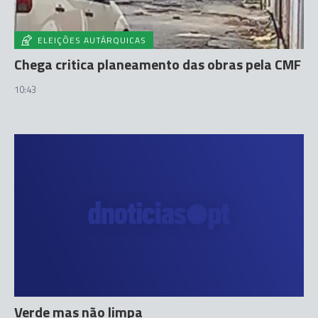
ELEIÇÕES AUTÁRQUICAS
Chega critica planeamento das obras pela CMF
10:43
Verde mas não limpa