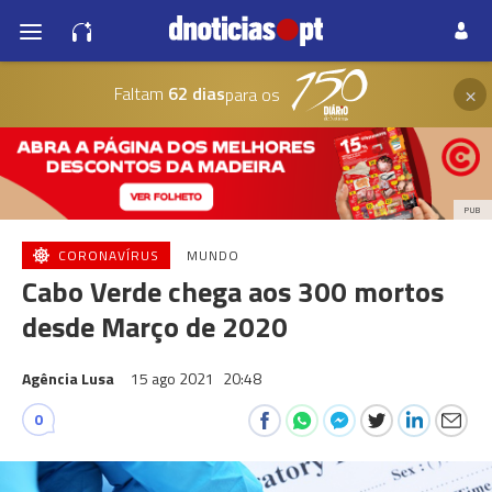
×
Faltam
62 dias
para os
PUB
CORONAVÍRUS
MUNDO
Cabo Verde chega aos 300 mortos
desde Março de 2020
Agência Lusa
15 ago 2021
20:48
0