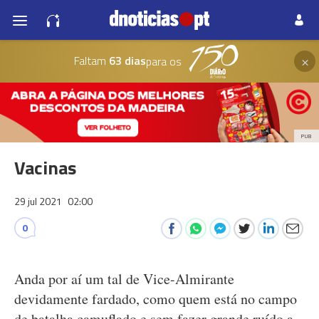
×
Faltam
63 dias
para os
PUB
Vacinas
29 jul 2021
02:00
0
Anda por aí um tal de Vice-Almirante
devidamente fardado, como quem está no campo
de batalha camuflado e sem fazer grande ruído a