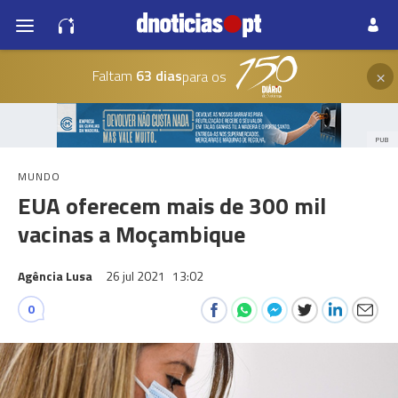
×
Faltam
63 dias
para os
PUB
MUNDO
EUA oferecem mais de 300 mil
vacinas a Moçambique
Agência Lusa
26 jul 2021
13:02
0