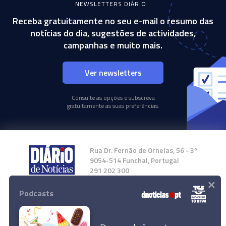
NEWSLETTERS DIÁRIO
Receba gratuitamente no seu e-mail o resumo das
notícias do dia, sugestões de actividades,
campanhas e muito mais.
Ver newsletters
Consulte as opções e subscreva
gratuitamente as suas preferências.
Rua Dr. Fernão de Ornelas, 56 - 3º
9054-514 Funchal, Portugal
291 202 300
×
Podcasts
Instale a nossa App