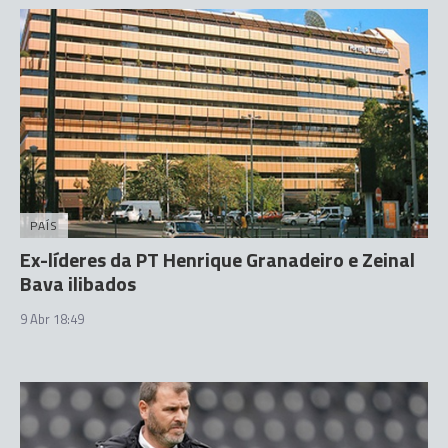
PAÍS
Ex-líderes da PT Henrique Granadeiro e Zeinal
Bava ilibados
9 Abr 18:49