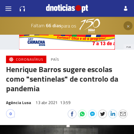
×
Faltam
66 dias
para os
PUB
CORONAVÍRUS
PAÍS
Henrique Barros sugere escolas
como "sentinelas" de controlo da
pandemia
Agência Lusa
13 abr 2021
13:59
0