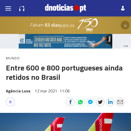
×
Faltam
63 dias
para os
PUB
MUNDO
Entre 600 e 800 portugueses ainda
retidos no Brasil
Agência Lusa
12 mar 2021
11:06
0