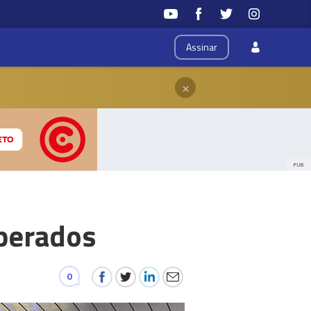
Assinar
×
PUB
perados
0