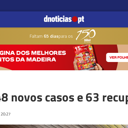
Faltam
65 dias
para os
8 novos casos e 63 recu
20:27