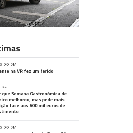
timas
S DO DIA
ente na VR fez um ferido
IRA
iz que Semana Gastronómica de
ico melhorou, mas pede mais
ção face aos 600 mil euros de
stimento
S DO DIA