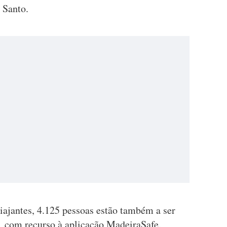
 Santo.
viajantes, 4.125 pessoas estão também a ser
, com recurso à aplicação MadeiraSafe.