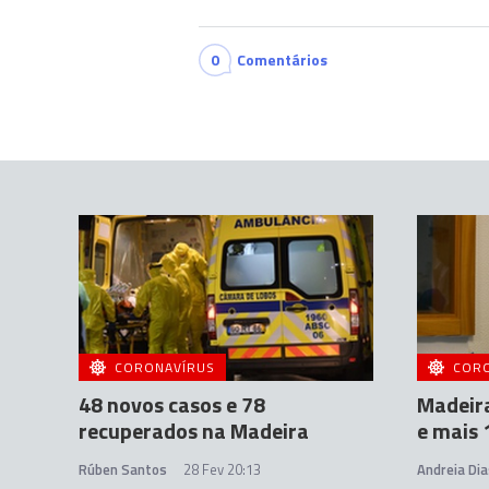
0
Comentários
CORONAVÍRUS
COR
48 novos casos e 78
Madeira
recuperados na Madeira
e mais 
Rúben Santos
28 Fev 20:13
Andreia Dia