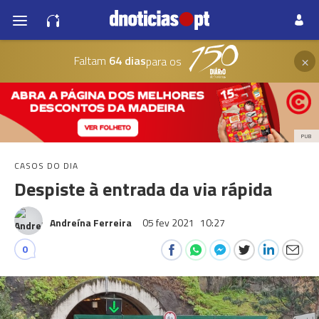
×
Faltam
64 dias
para os
PUB
CASOS DO DIA
Despiste à entrada da via rápida
Andreína Ferreira
05 fev 2021
10:27
0