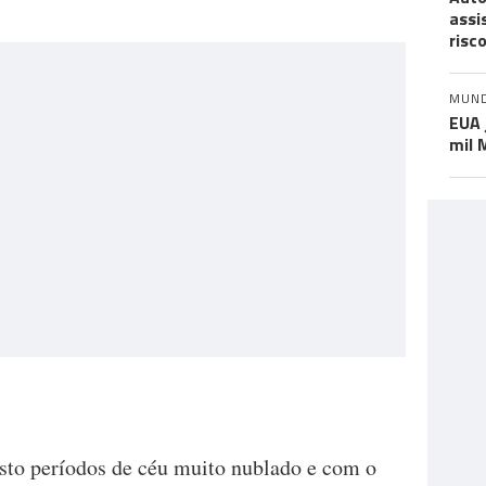
assi
risc
MUN
EUA 
mil 
isto períodos de céu muito nublado e com o