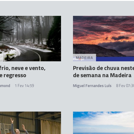
A
MADEIRA
frio, neve e vento,
Previsão de chuva neste
e regresso
de semana na Madeira
rumond
1 Fev 14:59
Miguel Fernandes Luís
8 Fev 07:3