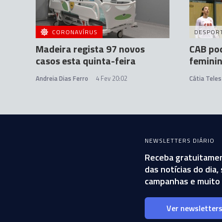
CORONAVÍRUS
DESPOR
Madeira regista 97 novos
CAB pod
casos esta quinta-feira
feminin
Andreia Dias Ferro
4 Fev 20:02
Cátia Teles
NEWSLETTERS DIÁRIO
Receba gratuitamen
das notícias do dia
campanhas e muito 
Ver newsletter