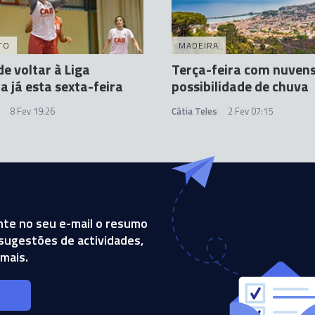
TO
MADEIRA
e voltar à Liga
Terça-feira com nuvens
a já esta sexta-feira
possibilidade de chuva
8 Fev 19:26
Cátia Teles
2 Fev 07:15
te no seu e-mail o resumo
, sugestões de actividades,
mais.
s