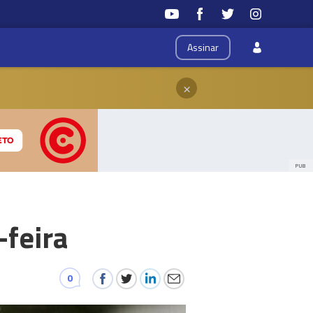
Assinar
×
PUB
-feira
0