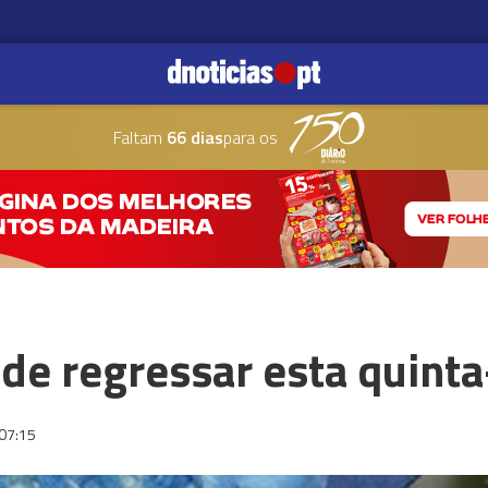
Faltam
66 dias
para os
de regressar esta quinta
07:15