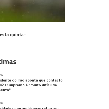
esta quinta-
timas
DO
idente do Irão aponta que contacto
líder supremo é "muito difícil de
ento"
DO
ridades moçambicanas reforçam