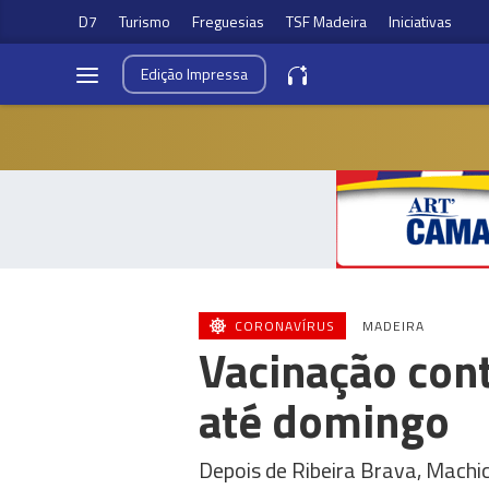
D7
Turismo
Freguesias
TSF Madeira
Iniciativas
Edição
Impressa
CORONAVÍRUS
MADEIRA
Vacinação con
até domingo
Depois de Ribeira Brava, Machi