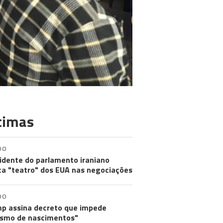
timas
DO
idente do parlamento iraniano
ica "teatro" dos EUA nas negociações
DO
p assina decreto que impede
ismo de nascimentos"