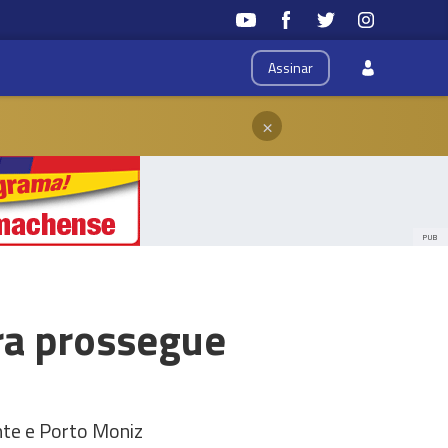
Assinar
×
PUB
ra prossegue
nte e Porto Moniz