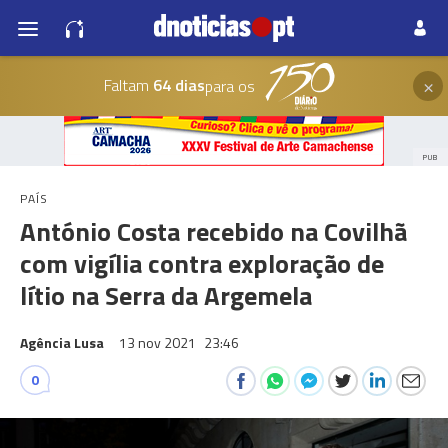
×
Faltam
64 dias
para os
PUB
PAÍS
António Costa recebido na Covilhã
com vigília contra exploração de
lítio na Serra da Argemela
Agência Lusa
13 nov 2021
23:46
0