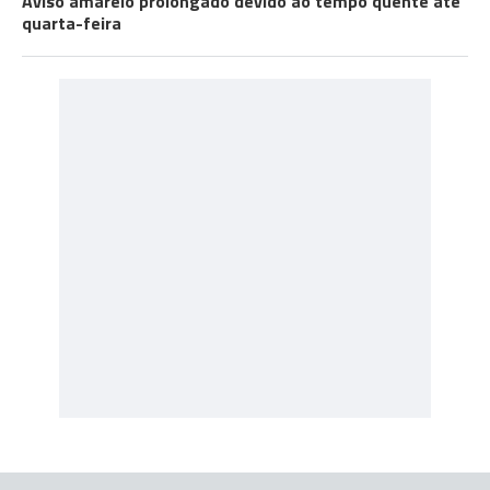
Aviso amarelo prolongado devido ao tempo quente até
quarta-feira