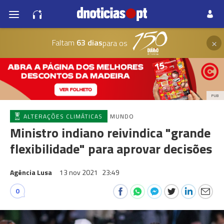
×
Faltam
63 dias
para os
PUB
ALTERAÇÕES CLIMÁTICAS
MUNDO
Ministro indiano reivindica "grande
flexibilidade" para aprovar decisões
Agência Lusa
13 nov 2021
23:49
0