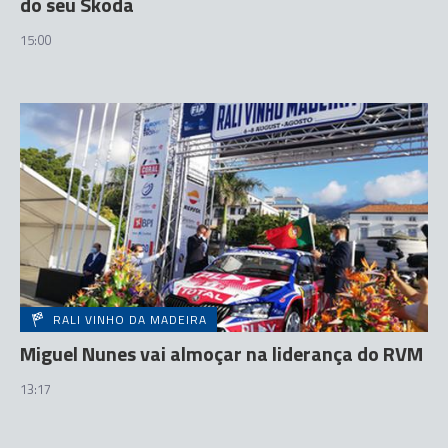
do seu Skoda
15:00
RALI VINHO DA MADEIRA
Miguel Nunes vai almoçar na liderança do RVM
13:17