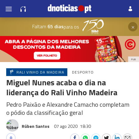
×
Faltam
65 dias
para os
PUB
RALI VINHO DA MADEIRA
DESPORTO
Miguel Nunes acaba o dia na
liderança do Rali Vinho Madeira
Pedro Paixão e Alexandre Camacho completam
o pódio da classificação geral
Rúben Santos
07 ago 2020
18:30
0