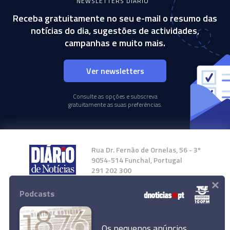
NEWSLETTERS DIÁRIO
Receba gratuitamente no seu e-mail o resumo das
notícias do dia, sugestões de actividades,
campanhas e muito mais.
Ver newsletters
Consulte as opções e subscreva
gratuitamente as suas preferências.
Rua Dr. Fernão de Ornelas, 56 - 3º
9054-514 Funchal, Portugal
291 202 300
×
Podcasts
Instale a nossa App
Os pequenos anúncios