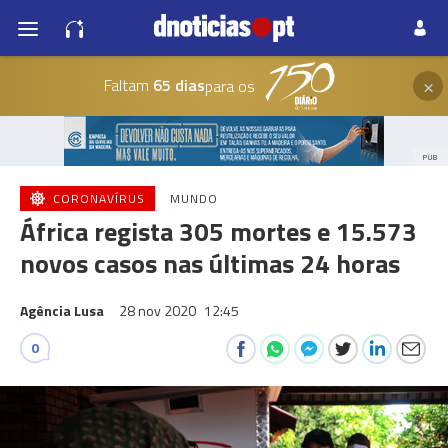
×
Faltam
65 dias
para os
PUB
CORONAVÍRUS
MUNDO
África regista 305 mortes e 15.573
novos casos nas últimas 24 horas
Agência Lusa
28 nov 2020
12:45
0