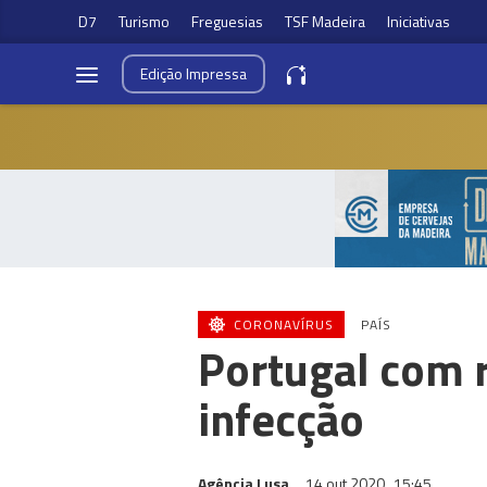
D7
Turismo
Freguesias
TSF Madeira
Iniciativas
Edição
Impressa
CORONAVÍRUS
PAÍS
Portugal com r
infecção
Agência Lusa
14 out 2020
15:45