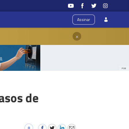
Assinar
×
PUB
casos de
0