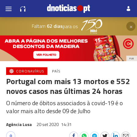
×
Faltam
62 dias
para os
PUB
CORONAVÍRUS
PAÍS
Portugal com mais 13 mortos e 552
novos casos nas últimas 24 horas
O número de óbitos associados à covid-19 é o
valor mais alto desde 09 de Julho
Agência Lusa
20 set 2020
14:31
0