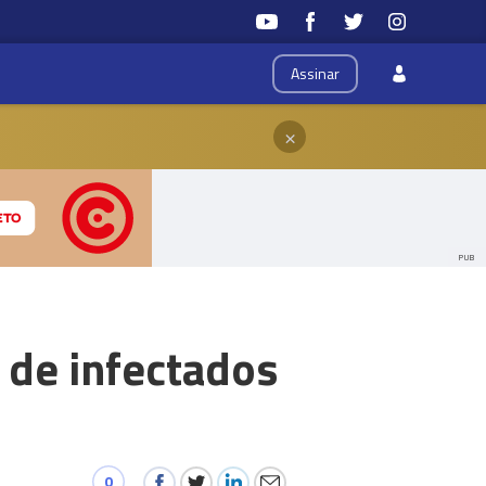
Assinar
×
PUB
 de infectados
0