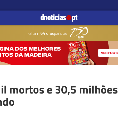
Faltam
64 dias
para os
il mortos e 30,5 milhões
ndo