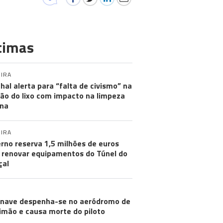
timas
IRA
hal alerta para “falta de civismo” na
ão do lixo com impacto na limpeza
na
IRA
rno reserva 1,5 milhões de euros
 renovar equipamentos do Túnel do
çal
nave despenha-se no aeródromo de
imão e causa morte do piloto