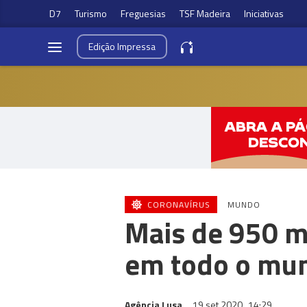
D7
Turismo
Freguesias
TSF Madeira
Iniciativas
Edição
Impressa
CORONAVÍRUS
MUNDO
Mais de 950 m
em todo o mu
Agência Lusa
19 set 2020
14:29